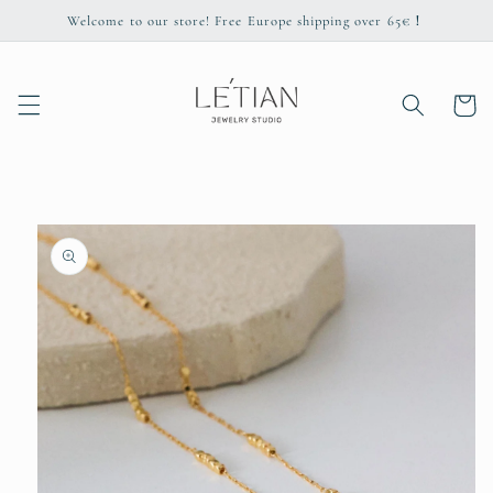
Skip to
Welcome to our store! Free Europe shipping over 65€！
content
Cart
Skip to
product
information