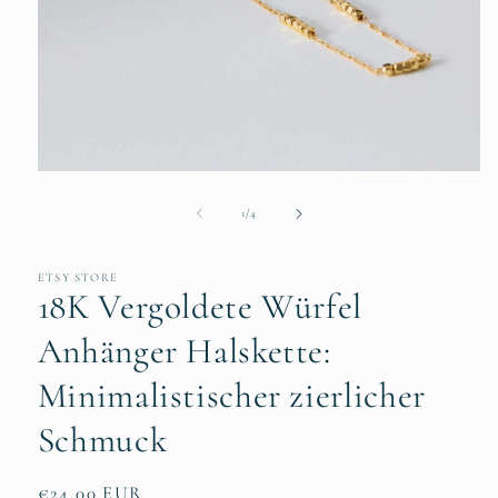
Open
media
1
of
1
/
4
in
modal
ETSY STORE
18K Vergoldete Würfel
Anhänger Halskette:
Minimalistischer zierlicher
Schmuck
Regular
€24,00 EUR