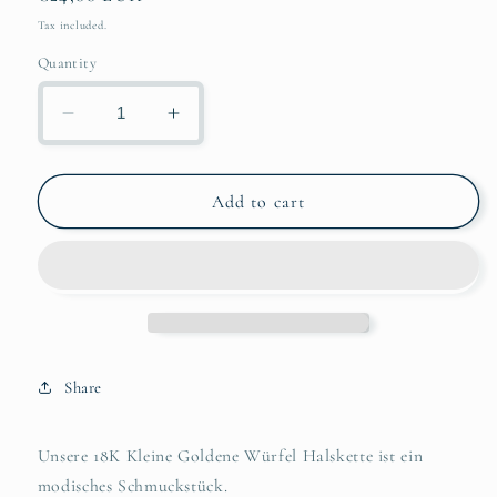
price
Tax included.
Quantity
Decrease
Increase
quantity
quantity
for
for
18K
18K
Add to cart
Vergoldete
Vergoldete
Würfel
Würfel
Anhänger
Anhänger
Halskette:
Halskette:
Minimalistischer
Minimalistischer
zierlicher
zierlicher
Schmuck
Schmuck
Share
Unsere 18K Kleine Goldene Würfel Halskette ist ein
modisches Schmuckstück.